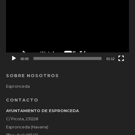
de
vídeo
00:00
01:12
SOBRE NOSOTROS
Espronceda
CONTACTO
AYUNTAMIENTO DE ESPRONCEDA
C/ Picota, 231228
Espronceda (Navarra)
Tfno.: 948 657 131