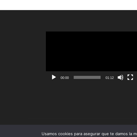
Reproductor
de
vídeo
00:00
01:12
Usamos cookies para asegurar que te damos la me