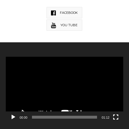
FACEBOOK
YOU TUBE
Reproductor
de
vídeo
00:00
01:12