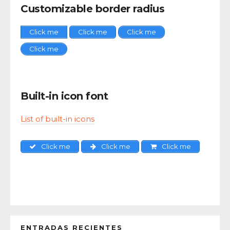
Customizable border radius
Click me
Click me
Click me
Click me
Built-in icon font
List of built-in icons
Click me
Click me
Click me
ENTRADAS RECIENTES