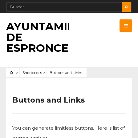
AYUNTAMIENTO
DE
ESPRONCEDA
Shortcodes
Buttons and Links
Buttons and Links
You can generate limitless buttons. Here is list of