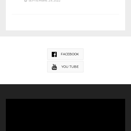
SEPTIEMBRE 29, 2022
FACEBOOK
YOU TUBE
Reproductor
de
vídeo