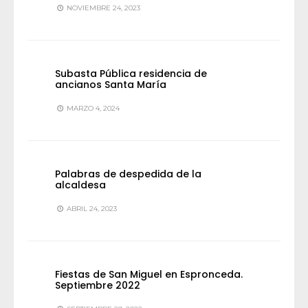
NOVIEMBRE 24, 2023
Subasta Pública residencia de
ancianos Santa María
MARZO 4, 2024
Palabras de despedida de la
alcaldesa
ABRIL 24, 2023
Fiestas de San Miguel en Espronceda.
Septiembre 2022