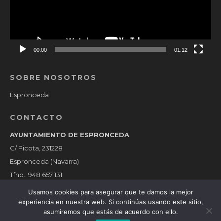
00:00
01:12
SOBRE NOSOTROS
Espronceda
CONTACTO
AYUNTAMIENTO DE ESPRONCEDA
C/ Picota, 231228
Espronceda (Navarra)
Tfno.: 948 657 131
Usamos cookies para asegurar que te damos la mejor
experiencia en nuestra web. Si continúas usando este sitio,
asumiremos que estás de acuerdo con ello.