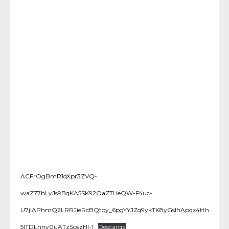
ACFrOgBmR1qXpr3ZVQ-
waZ77bLyJs9BqKA5SK92OaZTHeQW-F4uc-
U7jIAPhmQ2LRRJieRcBQtoy_6pgYYJZq9ykTK8yGsIhApqx4tthGSU9H1
5ITDLhnv0uATzSoszHl-1
Descarga